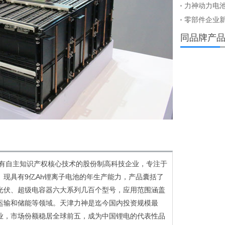
基资金支持
力神动力电池
零部件企业
同品牌产
有自主知识产权核心技术的股份制高科技企业，专注于
现具有9亿Ah锂离子电池的年生产能力，产品囊括了
光伏、超级电容器六大系列几百个型号，应用范围涵盖
运输和储能等领域。天津力神是迄今国内投资规模最
业，市场份额稳居全球前五，成为中国锂电的代表性品