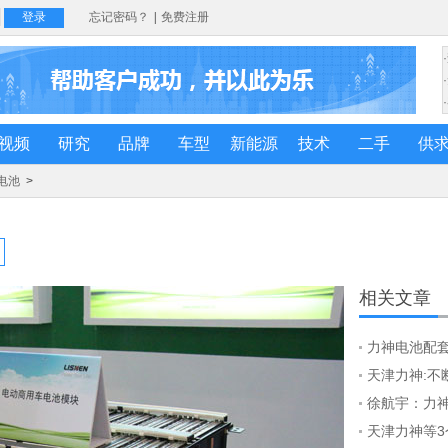
视频
研究
品牌
车型
新能源
技术
二手
供
电池
>
相关文章
力神电池配套
天津力神:不
徐航宇：力
天津力神等3