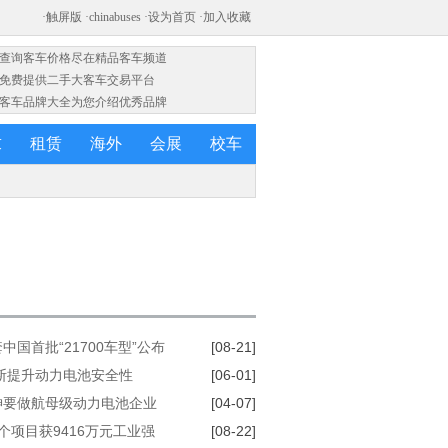
·查询客车价格尽在精品客车频道
·免费提供二手大客车交易平台
·客车品牌大全为您介绍优秀品牌
求
租赁
海外
会展
校车
中国首批“21700车型”公布
[08-21]
断提升动力电池安全性
[06-01]
神要做航母级动力电池企业
[04-07]
个项目获9416万元工业强
[08-22]