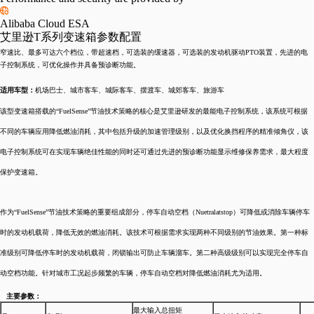
Alibaba Cloud ESA
艾里逊T系列变速箱参数配置
窄速比、最多可达六个档位，带超速档，可选装的缓速器，可选装的发动机驱动PTO装置，先进的电
子控制系统，可优化操作并具备预诊断功能。
适用车型：
机场巴士、城市客车、城际客车、摆渡车、城郊客车、旅游车
该型变速箱搭载的“FuelSense”节油技术策略的核心是艾里逊研发的最能电子控制系统，该系统可根据
不同的车辆应用降低燃油消耗，其中包括升级的加速管理级别，以及优化换挡程序的精准倾角仪，该
电子控制系统可在实现车辆绝佳性能的同时还可通过先进的预诊断功能显示维修保养需求，最大程度
保护变速箱。
作为“FuelSense”节油技术策略的重要组成部分，停车自动空档（Nuetralatstop）可降低或消除车辆停车
时的发动机载荷，降低无效的燃油消耗。该技术可根据需求实现两种不同级别的节油效果。第一种标
准级别可降低停车时的发动机载荷，闭锁输出可防止车辆溜车。第二种高级级别可以实现完全停车自
动空档功能。针对城市工况起步频繁的车辆，停车自动空档对降低燃油消耗尤为适用。
主要参数：
最大输入总扭矩