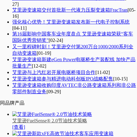
27]
艾里逊变速箱交付首批新一代液力压裂变速箱FracTran
[05-
16]
强化核心优势！艾里逊变速箱发布新一代电子控制系统
[04-11]
第16届影响中国客车业年度盘点 艾里逊变速箱荣获“客车
国际优秀营销奖”
[02-24]
又一里程碑时刻！艾里逊交付第200万台1000/2000系列全
自动变速箱
[01-19]
艾里逊变速箱新建eGen Power电驱桥生产装配线 加快产品
批量生产
[12-02]
艾里逊与上汽红岩开展电驱桥项目合作
[11-02]
艾里逊变速箱参与精进电动科创板IPO战略配售
[10-15]
艾里逊变速箱收购印度AVTEC非公路变速箱系列和非公路
零部件制造业务
[09-29]
同品牌产品
艾里逊FuelSense® 2.0节油技术策略
[查看]