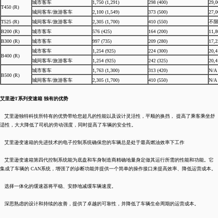
城市客车
1,750 (1,291)
298 (400)
29,0
T450 (R)
城间客车/旅游客车
2,100 (1,549)
373 (500)
27,0
T525 (R)
城间客车/旅游客车
2,305 (1,700)
410 (550)
不
B200 (R)
城市客车
576 (425)
164 (200)
11,8
B300 (R)
城市客车
997 (735)
209 (280)
17,2
城市客车
1,254 (925)
224 (300)
20,4
B400 (R)
城间客车/旅游客车
1,254 (925)
242 (325)
20,4
城市客车
1,763 (1,300)
313 (420)
N/A
B500 (R)
城间客车/旅游客车
2,305 (1,700)
410 (550)
N/A
艾里逊T系列变速箱 独有的优势
艾里逊独特科技所特有的优势带给您超凡的性能以及设计灵活性，平顺的换挡， 提高了乘客乘坐舒
适性，大大降低了司机的劳动强度，同时提高了车辆的安全性。
艾里逊变速箱的先进技术的电子控制系统确保您的车辆总是处于最高燃油效率下工作
艾里逊变速箱第四代控制系统能为底盘和车身制造商精确地量身定做其运行所需的性能和功能。它
集成了车辆的 CAN系统，增强了的诊断功能并提供一个简单的操作接口来提高效率、降低运营成本。
选择一体化的缓速器将平稳、安静地减缓车辆速度。
深思熟虑的设计和持续的改善，提供了卓越的可靠性，并降低了车辆生命周期的运营成本。