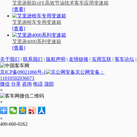
艾里逊新款xFE高效节油技术 客车应用变速箱
[查看]
艾里逊校车专用变速箱
[查看]
艾里逊4000系列变速箱
[查看]
关于我们
|
联系我们
|
版权声明
|
友情链接
|
实用互联
|
客车论坛
|
京ICP备09021066号-1
京公网安备：
11010502036073
微信
分享
咨询
电话
顶部
×
×
×
400-660-0262