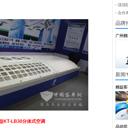
狂
强强
时代
合作
签约
品牌
广州精
新闻
精益客
益KT-LB30分体式空调
品动世