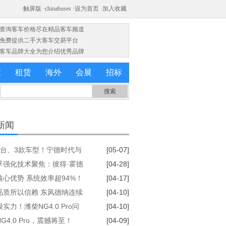
·查询客车价格尽在精品客车频道
·免费提供二手大客车交易平台
·客车品牌大全为您介绍优秀品牌
求
租赁
海外
会展
招标
新闻
平台、3款车型！宁德时代与
[05-07]
gg达成磐石底盘量产合作
孚强化技术聚焦：彼得·霍德
[04-28]
士兼任首席技术官
核心优势 系统效率超94%！
[04-17]
纳 “劲擎王” 电驱桥首发
品质所以信赖 东风德纳连续
[04-10]
年获评中车电动“优秀供应商”
实力！潍柴NG4.0 Pro问
[04-10]
200万公里寿命+5年质保太疯
G4.0 Pro，震撼将至！
[04-09]