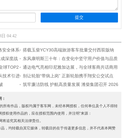
日 04:42
网络安全体系
搭载玉柴YCY30高端旅游客车批量交付西双版纳
达成深度战
东风康明斯三十年：在变化中坚守用户价值与品质
球TOP2
至上理念
通达电气亮相印尼雅加达展，与全球客商共话商用
：从技术引进
车智能化未来
别让轮胎“带病上岗” 正新轮胎携手翔安公交试点
破
TPMS系统
筑牢廉洁防线 护航高质量发展 潍柴集团召开 2026
年党风廉政建设会议
声明：
s.com” 的所有作品，版权均属于客车网，未经本网授权，任何单位及个人不得转
网授权使用作品的，应在授权范围内使用，并注明“来源：
者，本网将追究其相关法律责任。
 的作品，均转载自其它媒体，转载目的在于传递更多信息，并不代表本网赞