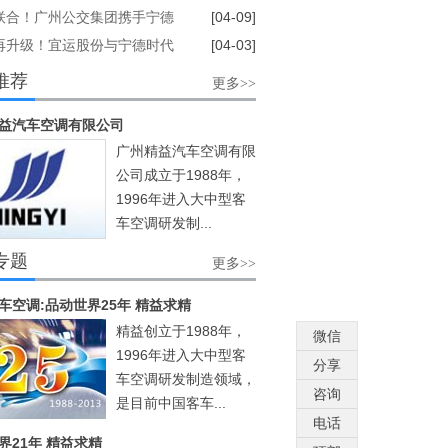
联合！广州公交集团携手宁德
[04-09]
，共筑绿色智慧交通新生态
再升级！宜运股份与宁德时代
[04-03]
 打造V2G双向充放新样板
推荐
更多>>
益汽车空调有限公司
广州精益汽车空调有限
公司成立于1988年，
1996年进入大中型客
车空调研发制...
[阅读]
专题
更多>>
车空调:品动世界25年 精益求精
精益创立于1988年，
微信
1996年进入大中型客
分享
车空调研发制造领域，
咨询
是目前中国客车...
电话
界21年 精益求精