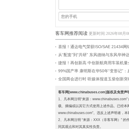
客车网推荐阅读
更新时间:2026年08月08
喜报！通达电气荣获ISO/SAE 21434
认证
从“配套”到“共研” 东风德纳与东风华神
略协同
捷报！再创新高 中创新航商用车装机量全
99%国产率 康明斯在华50年“变形记”
到反哺全球
全国两会进行时 听媒体报道玉柴创新突
客车网[www.chinabuses.com]版权及免责
1、凡本网注明“来源：www.chinabuse
载、摘编或以其它方式使用上述作品。已经本
www.chinabuses.com”。违反上述声明
2、凡本网注明 “来源：XXX（非客车网）”
同其观点和对其真实性负责。