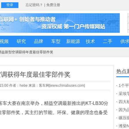
视频
研究
品牌
车型
新能源
技术
二手
供
 精益新型空调获得年度最佳零部件奖
热点
空调获得年度最佳零部件奖
1个
:00 作者：hebe 来源：客车网[www.chinabuses.com]
To
采埃
曼博
四大
客车大赛在南京举办，精益空调最新推出的KT-LB30分
东风德
因为
度最佳零部件奖，其主打的节能、环保、健康的理念也备受
第十
碾压级
世，
潍柴N