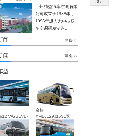
顶部
广州精益汽车空调有限
公司成立于1988年，
1996年进入大中型客
车空调研发制造...
新闻
更多>>
新闻
更多>>
车型
金旅
6127AGBEVL7
XML6129J15S1客
光...
车(柴油国...